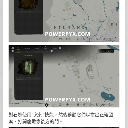
對石塊使用“突刺”技能，然後移動它們以拼出正確圖
案，打開龍雕像後方的門。