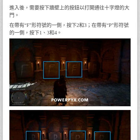
進入後，需要按下牆壁上的按鈕以打開通往十字燈的大
門。
在帶有“F”形符號的一側，按下2和3；在帶有“P”形符號
的一側，按下1、3和4。