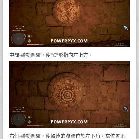
中間-轉動圓盤，使“C”形指向左上方。
右側-轉動圓盤，使較遠的漩渦位於左下角。當位置正