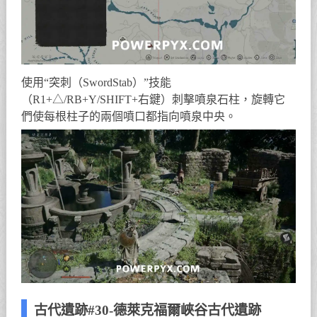
使用“突刺（SwordStab）”技能
（R1+△/RB+Y/SHIFT+右鍵）刺擊噴泉石柱，旋轉它
們使每根柱子的兩個噴口都指向噴泉中央。
古代遺跡#30-德萊克福爾峽谷古代遺跡