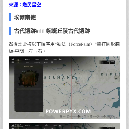
來源：遊民星空
埃爾南德
古代遺跡#11-蜿蜒丘陵古代遺跡
然後需要按以下順序用“勁法（ForcePalm）”擊打圓形牆
板-中間→左→右。