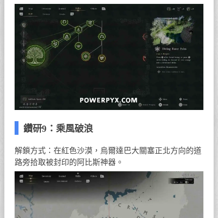
鑽研9：乘風破浪
解鎖方式：在紅色沙漠，烏爾達巴大關塞正北方向的道
路旁拾取被封印的阿比斯神器。