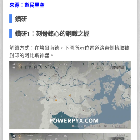
來源：遊民星空
鑽研
鑽研1：刻骨銘心的鋼鐵之握
解鎖方式：在埃爾南德，下圖所示位置道路東側拾取被
封印的阿比斯神器。