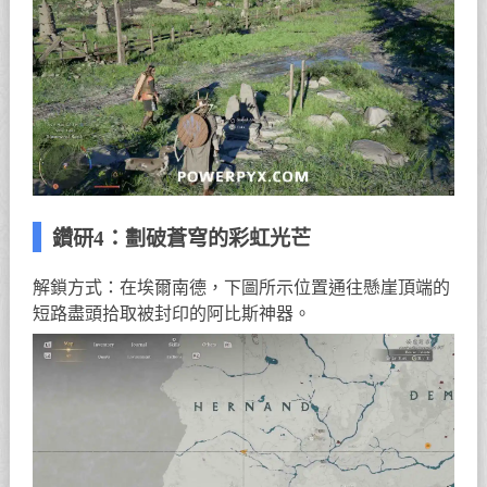
鑽研4：劃破蒼穹的彩虹光芒
解鎖方式：在埃爾南德，下圖所示位置通往懸崖頂端的
短路盡頭拾取被封印的阿比斯神器。