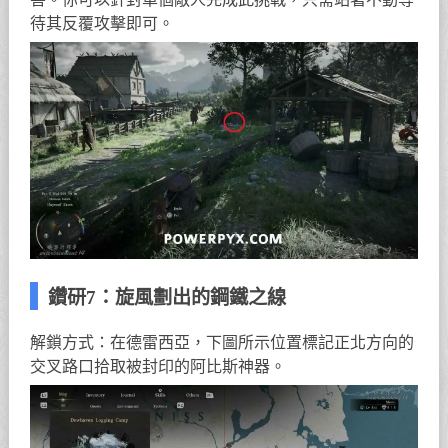
待其反覆攻擊即可。
鑽研7：旋風劃出的鋼鐵之線
解鎖方式：在德雷西亞，下圖所示位置標記正北方向的
交叉路口拾取被封印的阿比斯神器。