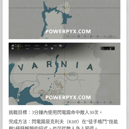
挑戰目標：3分鐘內使用閃電踢命中敵人30次。
完成方法：閃電踢是克利夫（Kliff）在“徒手格鬥”技能
樹5級時解鎖的招式，也可從敵人身上習得。