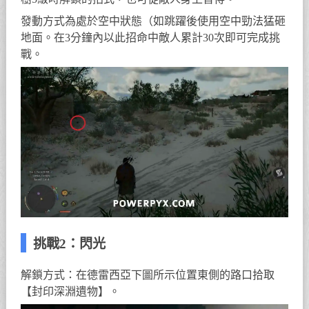
發動方式為處於空中狀態（如跳躍後使用空中勁法猛砸
地面。在3分鐘內以此招命中敵人累計30次即可完成挑
戰。
挑戰2：閃光
解鎖方式：在德雷西亞下圖所示位置東側的路口拾取
【封印深淵遺物】。