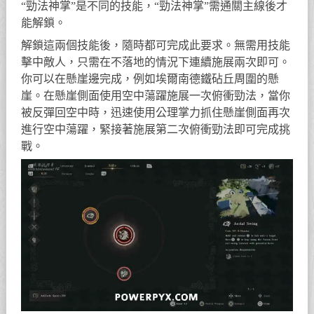
“勁法神掌”是不同的技能，“勁法神掌”需通關主線後才
能解鎖。
解鎖這兩個技能後，隨時都可完成此要求。無需用技能
擊中敵人，只需在不落地的情況下連續施展兩次即可。
你可以在懸崖邊完成，例如埃爾南德鐵砧丘周圍的懸
崖。在懸崖側面使用空中蕩躍施展一次俯衝勁法，當你
被反彈回空中時，迅速使用公理掌力抓住懸崖側面再次
進行空中蕩躍，緊接著施展第二次俯衝勁法即可完成挑
戰。