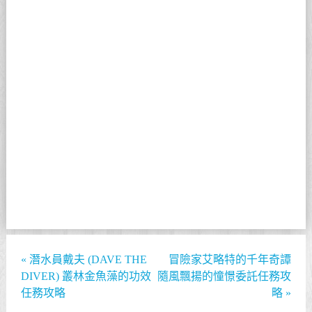
«
潛水員戴夫 (DAVE THE
冒險家艾略特的千年奇譚
DIVER) 叢林金魚藻的功效
隨風飄揚的憧憬委託任務攻
任務攻略
略
»