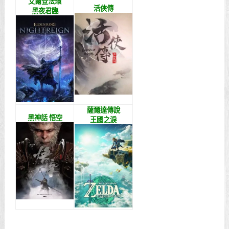
艾爾登法環
活俠傳
黑夜君臨
薩爾達傳說
黑神話 悟空
王國之淚