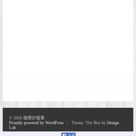
© 2026 娛樂計程車
Proudly powered by WordPress
/
Theme: The Box by
Design
Lab
分享