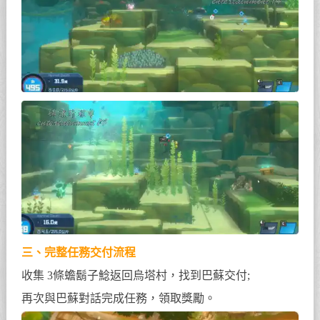
三、完整任務交付流程
收集 3條蟾鬍子鯰返回烏塔村，找到巴蘇交付;
再次與巴蘇對話完成任務，領取獎勵。