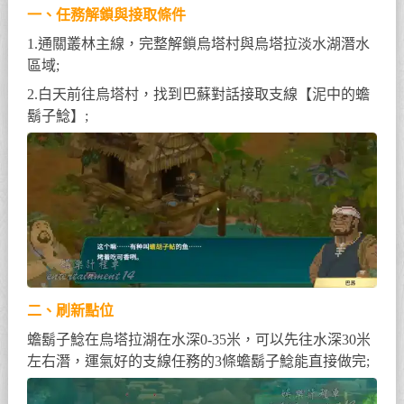
一、任務解鎖與接取條件
1.通關叢林主線，完整解鎖烏塔村與烏塔拉淡水湖潛水
區域;
2.白天前往烏塔村，找到巴蘇對話接取支線【泥中的蟾
鬍子鯰】;
二、刷新點位
蟾鬍子鯰在烏塔拉湖在水深0-35米，可以先往水深30米
左右潛，運氣好的支線任務的3條蟾鬍子鯰能直接做完;