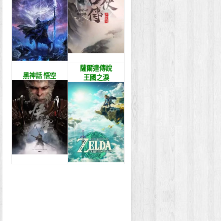
薩爾達傳說
黑神話 悟空
王國之淚