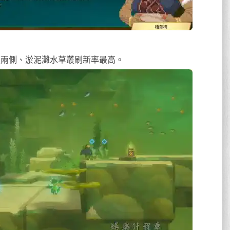
河道兩側、淤泥灘水草叢刷新率最高。