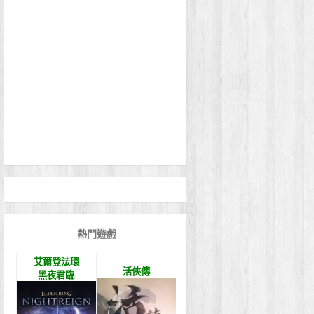
熱門遊戲
艾爾登法環
活俠傳
黑夜君臨