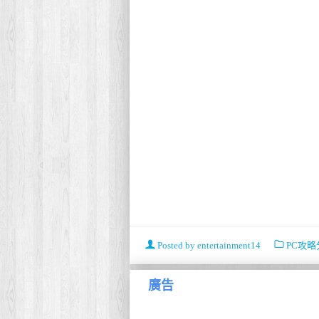
Posted by
entertainment14
PC攻略
廣告