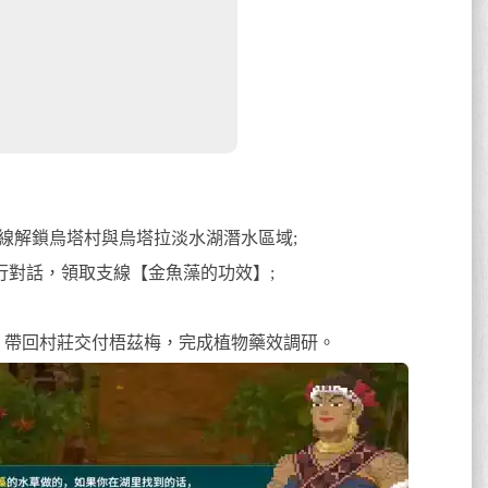
主線解鎖烏塔村與烏塔拉淡水湖潛水區域;
行對話，領取支線【金魚藻的功效】;
，帶回村莊交付梧茲梅，完成植物藥效調研。