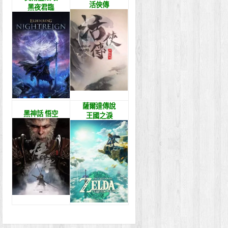
活俠傳
黑夜君臨
薩爾達傳說
黑神話 悟空
王國之淚