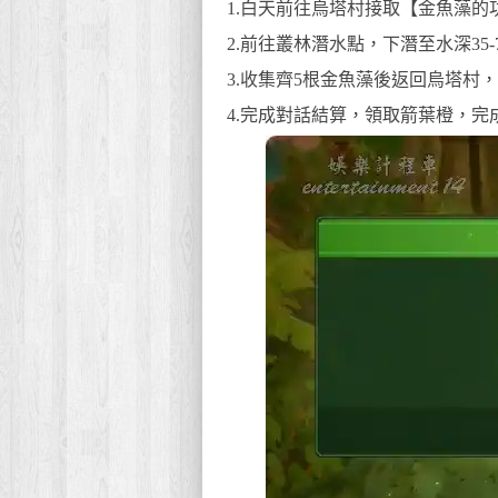
1.白天前往烏塔村接取【金魚藻的
2.前往叢林潛水點，下潛至水深35
3.收集齊5根金魚藻後返回烏塔村
4.完成對話結算，領取箭葉橙，完