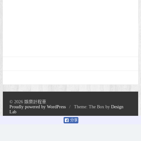
© 2026 娛樂計程車
Proudly powered by WordPress
/
Theme: The Box by
Design
Lab
分享