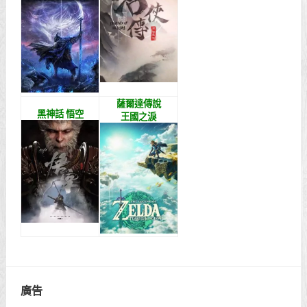
薩爾達傳說
黑神話 悟空
王國之淚
廣告