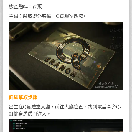
檢查點04：背叛
主線：竊取野外裝備（Q實驗室區域）
詳細拿取步驟
出生在Q實驗室大廳，前往大廳位置、找到電話亭旁Q-
01健身房房門進入。