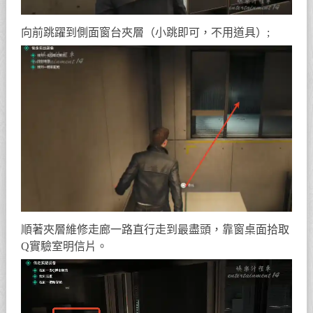
向前跳躍到側面窗台夾層（小跳即可，不用道具）;
順著夾層維修走廊一路直行走到最盡頭，靠窗桌面拾取
Q實驗室明信片。