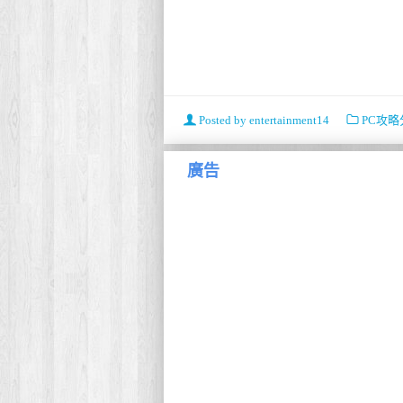
Posted by
entertainment14
PC攻略
廣告