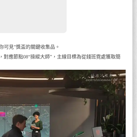
解鎖“僅你可見”獎盃的關鍵收集品。
對應節點08“操縱大師”，主線目標為從錢班霓處獲取簡