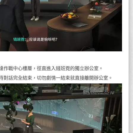
達作戰中心樓層，徑直進入錢班霓的獨立辦公室。
待對話完全結束，切勿劇情一結束就直接離開辦公室。