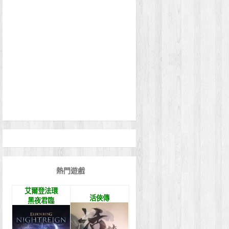
熱門遊戲
艾爾登法環
活俠傳
黑夜君臨