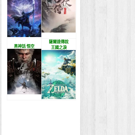
薩爾達傳說
黑神話 悟空
王國之淚