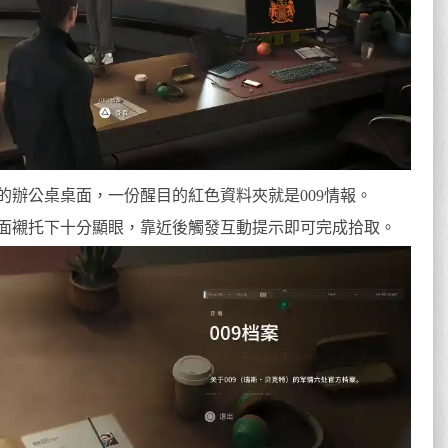
的辦公桌桌面，一份醒目的紅色資料夾就是009情報。
面襯托下十分顯眼，靠近後觸發互動提示即可完成拾取。