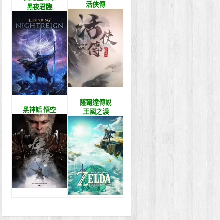
活俠傳
黑夜君臨
薩爾達傳說
黑神話 悟空
王國之淚