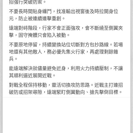
招強行突破防禦。
不要長時間貼身纏鬥，找准輸出視窗後及時拉開身位
元，防止被連續連擊重創。
遠端對峙階段，行家不會正面強攻，會不斷繞至側翼夾
擊，固守掩體只會陷入被動。
不要原地停留，持續變換站位切斷對方包抄路線。若場
地還有其他敵人，務必優先集火行家，再處理剩餘雜
兵。
能遠端解決就儘量避免近身，利用火力持續壓制，不讓
其順利逼近展開近戰。
對戰全程保持移動，靈活切換攻防思路。近戰主打連招
破防或招架尋隙，遠端緊盯側翼動向、搶先擊倒目標。