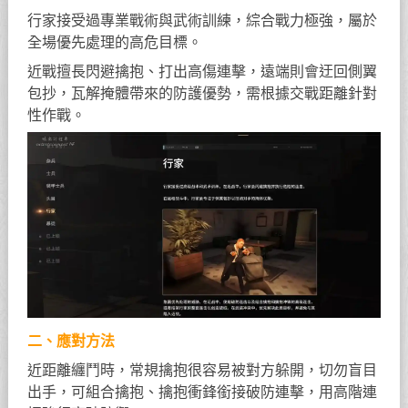
行家接受過專業戰術與武術訓練，綜合戰力極強，屬於
全場優先處理的高危目標。
近戰擅長閃避擒抱、打出高傷連擊，遠端則會迂回側翼
包抄，瓦解掩體帶來的防護優勢，需根據交戰距離針對
性作戰。
二、應對方法
近距離纏鬥時，常規擒抱很容易被對方躲開，切勿盲目
出手，可組合擒抱、擒抱衝鋒銜接破防連擊，用高階連