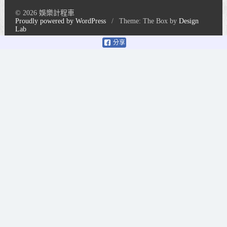
© 2026 娛樂計程車
Proudly powered by WordPress
/
Theme: The Box by
Design
Lab
分享