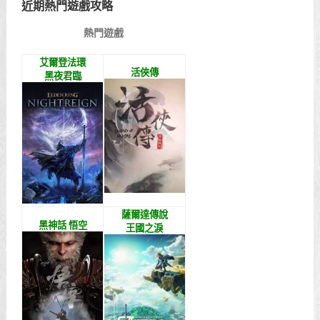
近期熱門遊戲攻略
熱門遊戲
艾爾登法環
活俠傳
黑夜君臨
薩爾達傳說
黑神話 悟空
王國之淚