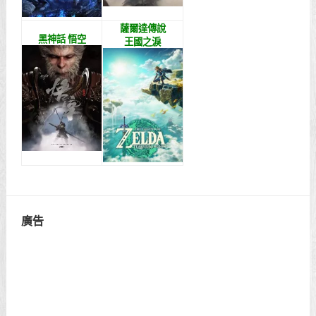
薩爾達傳說
黑神話 悟空
王國之淚
廣告