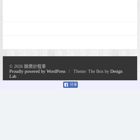
© 2026 娛樂計程車
Proudly powered by WordPress
/
Theme: The Box by
Design
Lab
分享