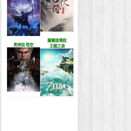
薩爾達傳說
黑神話 悟空
王國之淚