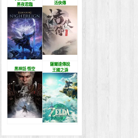
活俠傳
黑夜君臨
薩爾達傳說
黑神話 悟空
王國之淚