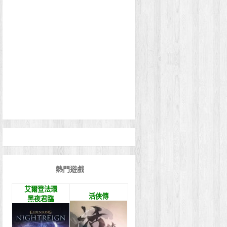
熱門遊戲
艾爾登法環
活俠傳
黑夜君臨