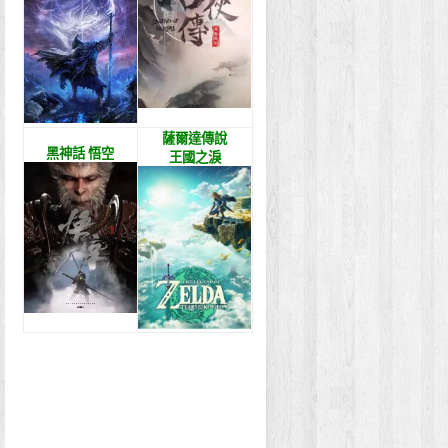
薩爾達傳說
黑神話 悟空
王國之淚