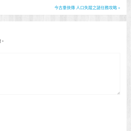
今古羣俠傳 人口失蹤之謎任務攻略
»
開。