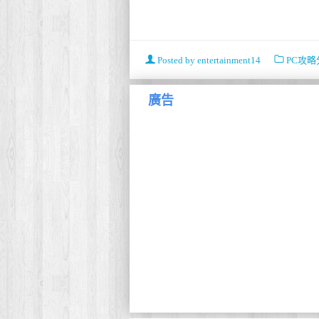
Posted by
entertainment14
PC攻略
廣告