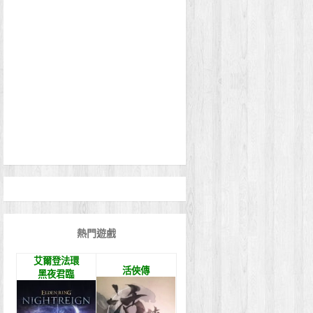
熱門遊戲
艾爾登法環
活俠傳
黑夜君臨