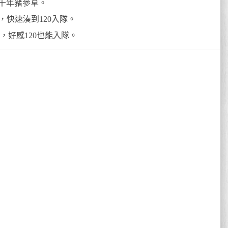
千年豬參草。
，快速湊到120入隊。
，好感120也能入隊。