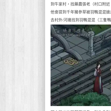
到牛家村，找藥農張老（村口附近
他會提到千年豬參草被羽鴨混混搶
去村外/河邊找到羽鴨混混（三隻