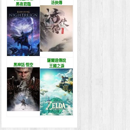
活俠傳
黑夜君臨
薩爾達傳說
黑神話 悟空
王國之淚