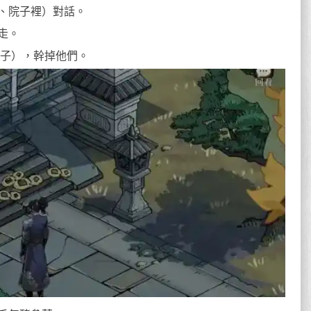
、院子裡）對話。
走。
鴨子），幹掉他們。