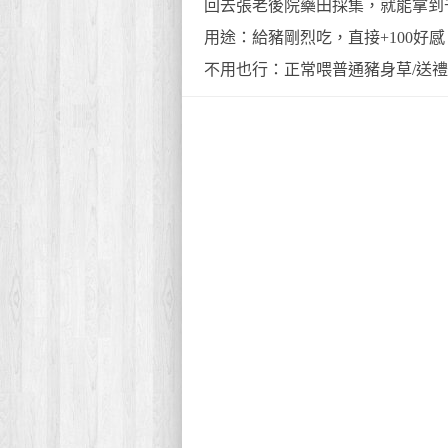
回去張老後院藥田採集，就能拿到
用途：給豬剛烈吃，直接+100好感
不用也行：正常喂普通豬身草/送禮