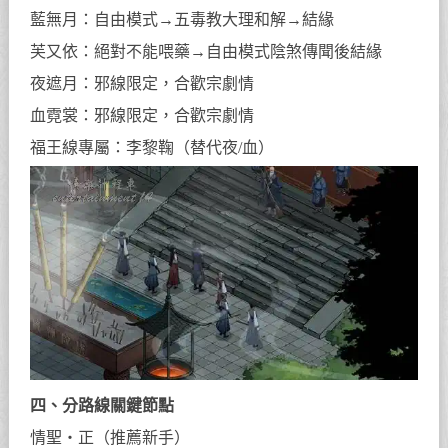
藍無月：自由模式→五毒教大理和解→結緣
芙又依：絕對不能喂藥→自由模式陰煞傳聞後結緣
夜遮月：邪線限定，合歡宗劇情
血霓裳：邪線限定，合歡宗劇情
福王線專屬：李黎鞠（替代夜/血）
四、分路線關鍵節點
情聖・正（推薦新手）