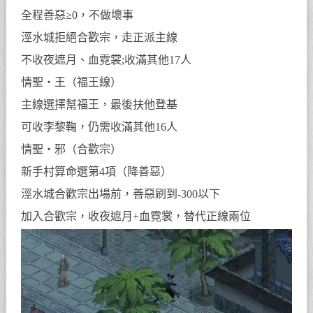
全程善惡≥0，不做壞事
涇水城拒絕合歡宗，走正派主線
不收夜遮月、血霓裳;收滿其他17人
情聖・王（福王線）
主線選擇幫福王，最後扶他登基
可收李黎鞠，仍需收滿其他16人
情聖・邪（合歡宗）
新手村算命選第4項（降善惡）
涇水城合歡宗出場前，善惡刷到-300以下
加入合歡宗，收夜遮月+血霓裳，替代正線兩位