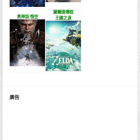
薩爾達傳說
黑神話 悟空
王國之淚
廣告