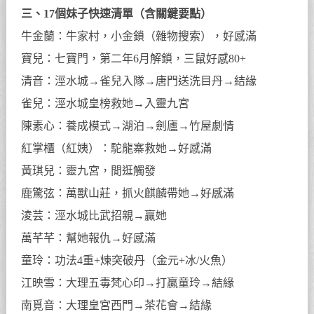
三、17個妹子快速清單（含關鍵要點）
牛金蘭：牛家村，小金鎖（雜物搜索），好感滿
寶兒：七寶門，第二年6月解鎖，三鼠好感80+
清音：涇水城→雀兒入隊→唐門送洗目丹→結緣
雀兒：涇水城皇榜救她→入靈九宮
陳素心：養成模式→湖泊→劍廬→竹屋劇情
紅掌櫃（紅姨）：駝龍寨救她→好感滿
黃琪兒：靈九宮，閒逛觸發
鹿驚弦：萬獸山莊，抓火麒麟帶她→好感滿
淩芸：涇水城比武招親→贏她
萬芊芊：幫她報仇→好感滿
童玲：功法4重+煉突破丹（金元+冰/火魚）
江映雪：大理五毒梵心印→打贏童玲→結緣
南覓音：大理皇宮西門→茶花會→結緣