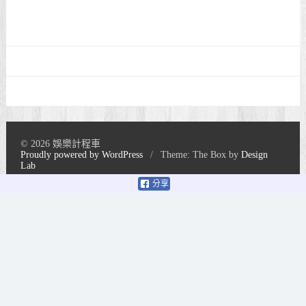
© 2026 娛樂計程車
Proudly powered by WordPress
/
Theme: The Box by
Design
Lab
分享