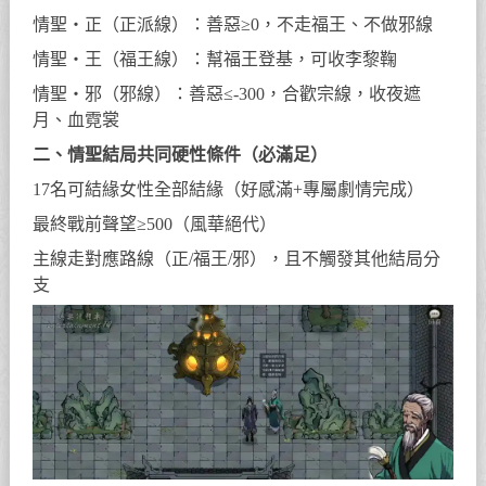
情聖・正（正派線）：善惡≥0，不走福王、不做邪線
情聖・王（福王線）：幫福王登基，可收李黎鞠
情聖・邪（邪線）：善惡≤-300，合歡宗線，收夜遮
月、血霓裳
二、情聖結局共同硬性條件（必滿足）
17名可結緣女性全部結緣（好感滿+專屬劇情完成）
最終戰前聲望≥500（風華絕代）
主線走對應路線（正/福王/邪），且不觸發其他結局分
支