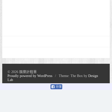
© 2026 娛樂計程車
Proudly powered by WordPress
/
Theme: The Box by
Design
Lab
分享