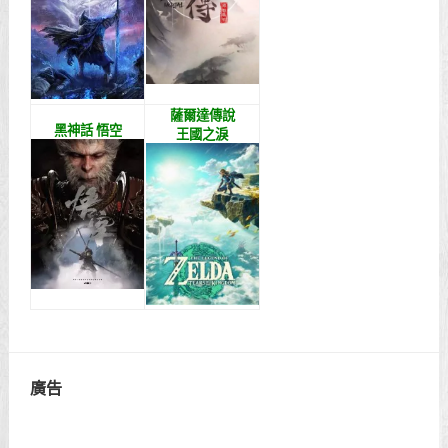
薩爾達傳說
黑神話 悟空
王國之淚
廣告