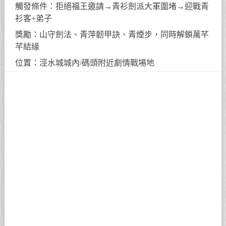
觸發條件：拒絕福王邀請→青衫劍派大軍圍堵→迎戰青
衫客+弟子
獎勵：山守劍法、青萍韌甲訣、青煙步，同時解鎖萬芊
芊結緣
位置：涇水城城內/碼頭附近劇情戰場地