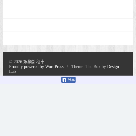
© 2026 娛樂計程車
Proudly powered by WordPress
/
Theme: The Box by
Design
Lab
分享