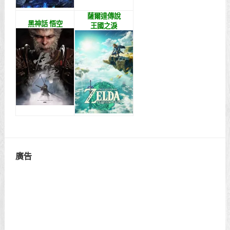
薩爾達傳說
黑神話 悟空
王國之淚
廣告