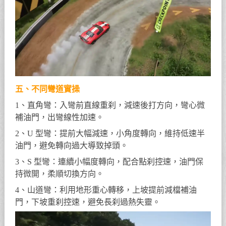
五、不同彎道實操
1、直角彎：入彎前直線重刹，減速後打方向，彎心微
補油門，出彎線性加速。
2、U 型彎：提前大幅減速，小角度轉向，維持低速半
油門，避免轉向過大導致掉頭。
3、S 型彎：連續小幅度轉向，配合點刹控速，油門保
持微開，柔順切換方向。
4、山道彎：利用地形重心轉移，上坡提前減檔補油
門，下坡重刹控速，避免長刹過熱失靈。