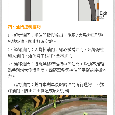
四、油門控制技巧
1、起步油門：半油門緩慢輸出，後驅 / 大馬力車型避
免地板油，防止打滑空轉。
2、過彎油門：入彎松油門，彎心微補油門，出彎線性
加大油門，避免彎中猛踩 / 全松油門。
3、漂移油門：後驅漂移時維持中等油門，滑動不足輕
點手刹增大側滑角度，四驅漂移需控油門平衡前後抓地
力。
4、越野油門：越野車刹車後輕給油門滑行進彎，不猛
踩油門，防止沖出賽道或原地打轉。