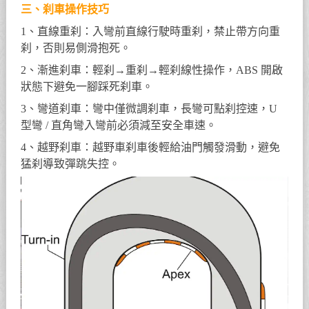
三、刹車操作技巧
1、直線重刹：入彎前直線行駛時重刹，禁止帶方向重
刹，否則易側滑抱死。
2、漸進刹車：輕刹→重刹→輕刹線性操作，ABS 開啟
狀態下避免一腳踩死刹車。
3、彎道刹車：彎中僅微調刹車，長彎可點刹控速，U
型彎 / 直角彎入彎前必須減至安全車速。
4、越野刹車：越野車刹車後輕給油門觸發滑動，避免
猛刹導致彈跳失控。