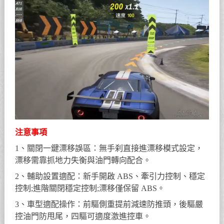
注意事項
1、關閉一鍵漂移誤區：無手刹直接進漂移模式設定，
漂移需靠抓地力失衡與油門轉向配合。
2、輔助設置適配：新手開啟 ABS、牽引力控制、穩定
控制;進階關閉穩定控制;漂移僅保留 ABS。
3、車型適配操作：前驅側重提前減速防推頭，後驅嚴
控油門防甩尾，四驅可適度激進控車。