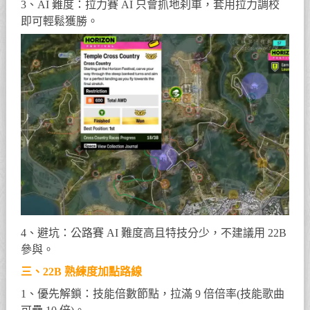
3、AI 難度：拉力賽 AI 只會抓地刹車，套用拉力調校
即可輕鬆獲勝。
4、避坑：公路賽 AI 難度高且特技分少，不建議用 22B
參與。
三、22B 熟練度加點路線
1、優先解鎖：技能倍數節點，拉滿 9 倍倍率(技能歌曲