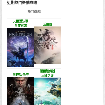
近期熱門遊戲攻略
熱門遊戲
艾爾登法環
活俠傳
黑夜君臨
薩爾達傳說
黑神話 悟空
王國之淚