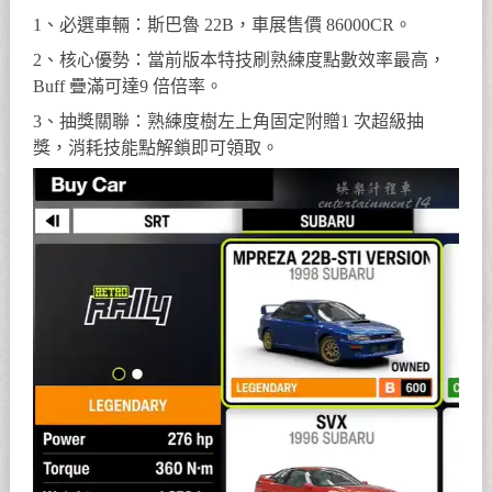
1、必選車輛：斯巴魯 22B，車展售價 86000CR。
2、核心優勢：當前版本特技刷熟練度點數效率最高，
Buff 疊滿可達9 倍倍率。
3、抽獎關聯：熟練度樹左上角固定附贈1 次超級抽
獎，消耗技能點解鎖即可領取。