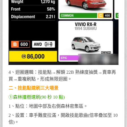
4、迴圈邏輯：技能點→解鎖 22B 熟練度抽獎→賣車再
買→重複刷點，形成無限迴圈。
二、技能點速刷三大場景
①森林撞樹速刷(90 秒 10 點)
1、點位：地圖中部及右側森林密集區。
2、設置：車手難度拉滿，開啟技能歌曲(倍率疊加至 10
倍)。