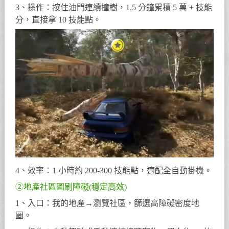
3、操作：按住油門連續撞樹，1.5 分鐘累積 5 萬 + 技能
分，直接拿 10 技能點。
4、效率：1 小時約 200-300 技能點，適配全自動掛機。
②地產社區圖刷障礙(穩定高效)
1、入口：我的地產→瀏覽社區，篩選高障礙密度地
圖。