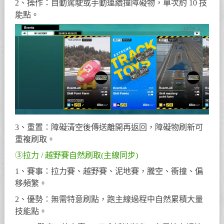
2、操作：自動駕駛或手動連續撞障礙物，單次約 10 技
能點。
3、重置：障礙清空後傳送離開再返回，障礙物刷新可
重複刷取。
③拉力 / 越野賽自然刷取(主線同步)
1、賽事：拉力賽、越野賽、泥地賽，騰空、衝撞、偏
移頻繁。
2、優勢：無需特意刷點，跑主線過程中自然累積大量
技能點。