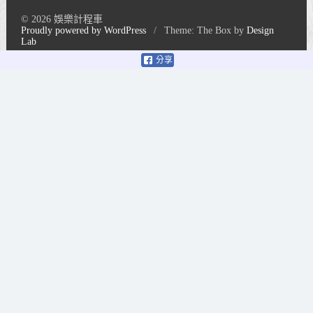
© 2026 娛樂計程車
Proudly powered by WordPress
/
Theme: The Box by
Design
Lab
分享