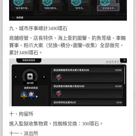
九、城市序事總計3490環石
商鋪經營、店長特供、海上垂釣圖鑒、釣魚等級、車輛
賽事、粉爪大案（兌換+積分+圖鑒+收集）全部做完，
累計3490環石。
十、拘留所
進入監獄收集物資，找蜘蛛兌換：300環石。
十一、派出所