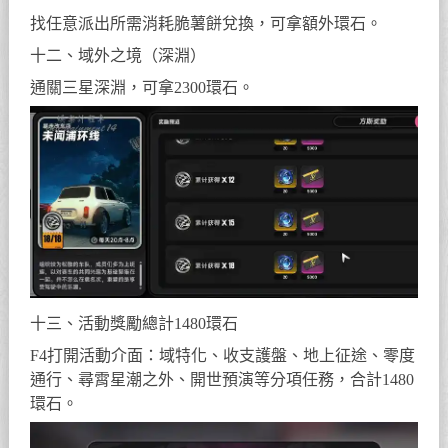
找任意派出所需消耗脆薯餅兌換，可拿額外環石。
十二、域外之境（深淵）
通關三星深淵，可拿2300環石。
十三、活動獎勵總計1480環石
F4打開活動介面：域特化、收支護盤、地上征途、零度
通行、尋霄星潮之外、開世預演等分項任務，合計1480
環石。