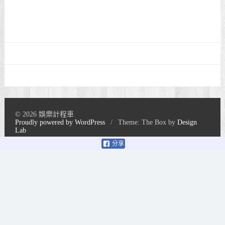
© 2026 娛樂計程車
Proudly powered by WordPress
/
Theme: The Box by
Design
Lab
分享