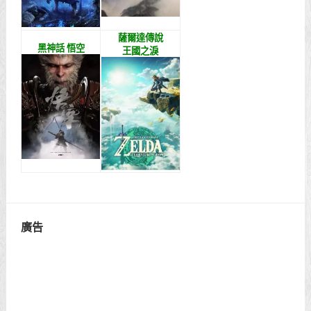
薩爾達傳說
黑神話 悟空
王國之淚
廣告