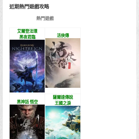
近期熱門遊戲攻略
熱門遊戲
艾爾登法環
活俠傳
黑夜君臨
薩爾達傳說
黑神話 悟空
王國之淚