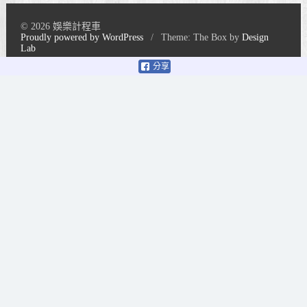
© 2026 娛樂計程車
Proudly powered by WordPress
/
Theme: The Box by
Design
Lab
分享