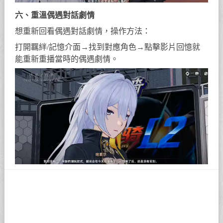
六、重溫偶遇對話劇情
想重新回看偶遇對話劇情，操作方法：
打開羈絆/記憶介面→找到對應角色→點擊影片回憶就
能重新重播當時的偶遇劇情。