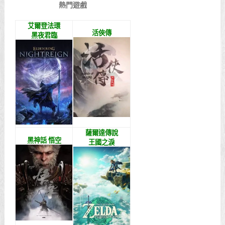
熱門遊戲
艾爾登法環
活俠傳
黑夜君臨
薩爾達傳說
黑神話 悟空
王國之淚