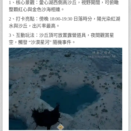
1、核心景觀：愛心湖西側高沙丘，視野開闊，可俯瞰
整顆紅心與金色沙海相連。
2、打卡亮點：傍晚 18:00-19:30 日落時分，陽光染紅湖
水與沙丘，出片率最高。
3、互動玩法：沙丘頂可放置露營道具，夜間觀賞星
空，觸發 “沙漠星河” 隨機事件。