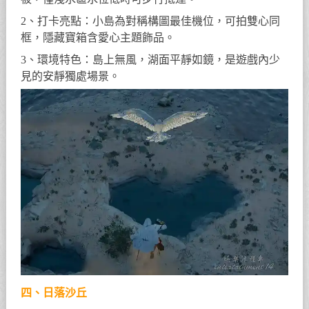
2、打卡亮點：小島為對稱構圖最佳機位，可拍雙心同
框，隱藏寶箱含愛心主題飾品。
3、環境特色：島上無風，湖面平靜如鏡，是遊戲內少
見的安靜獨處場景。
四、日落沙丘