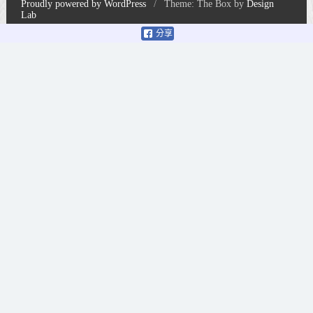
Proudly powered by WordPress
/
Theme: The Box by
Design
Lab
分享