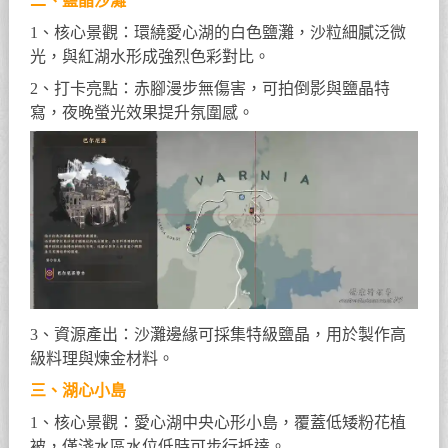
二、鹽晶沙灘
1、核心景觀：環繞愛心湖的白色鹽灘，沙粒細膩泛微
光，與紅湖水形成強烈色彩對比。
2、打卡亮點：赤腳漫步無傷害，可拍倒影與鹽晶特
寫，夜晚螢光效果提升氛圍感。
3、資源產出：沙灘邊緣可採集特級鹽晶，用於製作高
級料理與煉金材料。
三、湖心小島
1、核心景觀：愛心湖中央心形小島，覆蓋低矮粉花植
被，僅淺水區水位低時可步行抵達。