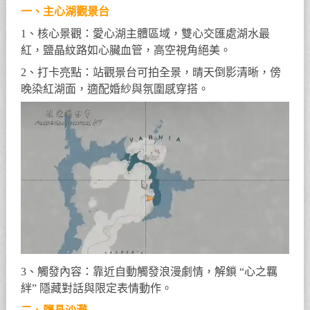
一、主心湖觀景台
1、核心景觀：愛心湖主體區域，雙心交匯處湖水最
紅，鹽晶紋路如心臟血管，高空視角絕美。
2、打卡亮點：站觀景台可拍全景，晴天倒影清晰，傍
晚染紅湖面，適配婚紗與氛圍感穿搭。
3、觸發內容：靠近自動觸發浪漫劇情，解鎖 “心之羈
絆” 隱藏對話與限定表情動作。