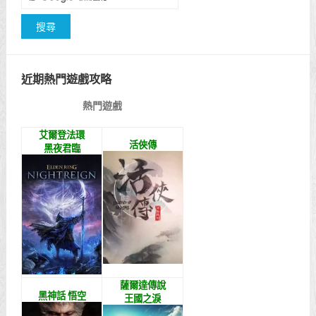
近期熱門遊戲攻略
熱門遊戲
艾爾登法環
活俠傳
黑夜君臨
薩爾達傳說
黑神話 悟空
王國之淚