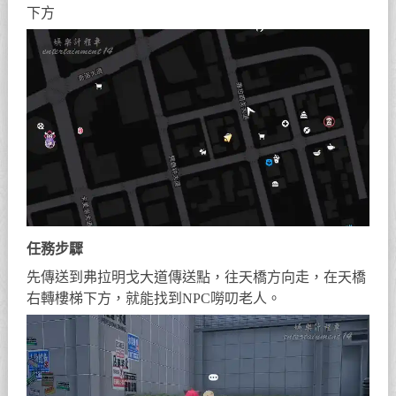
下方
任務步驟
先傳送到弗拉明戈大道傳送點，往天橋方向走，在天橋
右轉樓梯下方，就能找到NPC嘮叨老人。