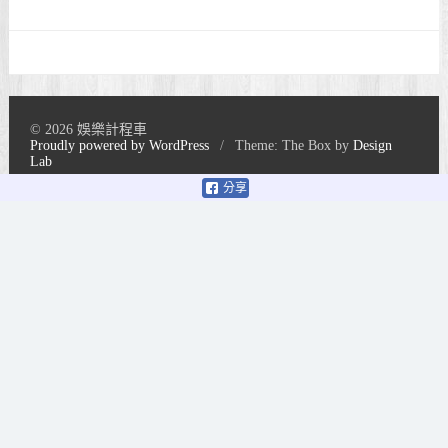
© 2026 娛樂計程車
Proudly powered by WordPress
/
Theme: The Box by
Design
Lab
分享