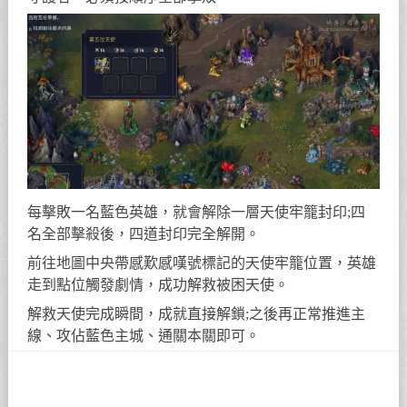
每擊敗一名藍色英雄，就會解除一層天使牢籠封印;四
名全部擊殺後，四道封印完全解開。
前往地圖中央帶感歎感嘆號標記的天使牢籠位置，英雄
走到點位觸發劇情，成功解救被困天使。
解救天使完成瞬間，成就直接解鎖;之後再正常推進主
線、攻佔藍色主城、通關本關即可。