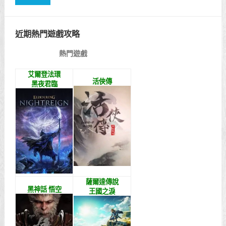
近期熱門遊戲攻略
熱門遊戲
艾爾登法環
活俠傳
黑夜君臨
薩爾達傳說
黑神話 悟空
王國之淚