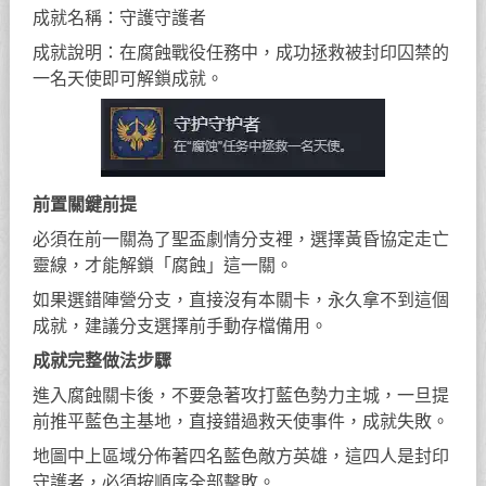
成就名稱：守護守護者
成就說明：在腐蝕戰役任務中，成功拯救被封印囚禁的
一名天使即可解鎖成就。
前置關鍵前提
必須在前一關為了聖盃劇情分支裡，選擇黃昏協定走亡
靈線，才能解鎖「腐蝕」這一關。
如果選錯陣營分支，直接沒有本關卡，永久拿不到這個
成就，建議分支選擇前手動存檔備用。
成就完整做法步驟
進入腐蝕關卡後，不要急著攻打藍色勢力主城，一旦提
前推平藍色主基地，直接錯過救天使事件，成就失敗。
地圖中上區域分佈著四名藍色敵方英雄，這四人是封印
守護者，必須按順序全部擊敗。