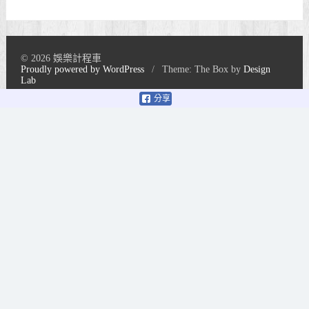
© 2026 娛樂計程車
Proudly powered by WordPress
/
Theme: The Box by
Design
Lab
分享