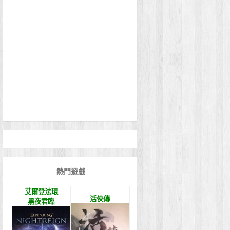
熱門遊戲
艾爾登法環
活俠傳
黑夜君臨