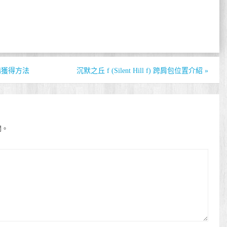
守杜鵑獲得方法
沉默之丘 f (Silent Hill f) 跨肩包位置介紹
»
開。