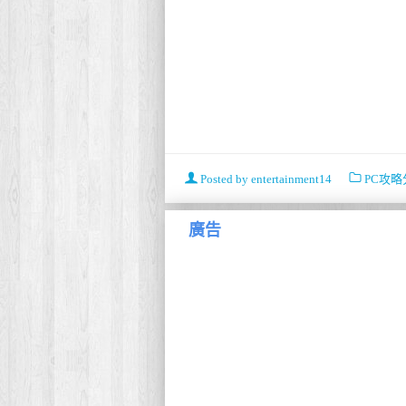
Posted by
entertainment14
PC攻略
廣告