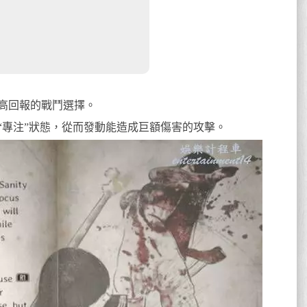
高回報的戰鬥選擇。
“專注”狀態，從而發動能造成巨額傷害的攻擊。