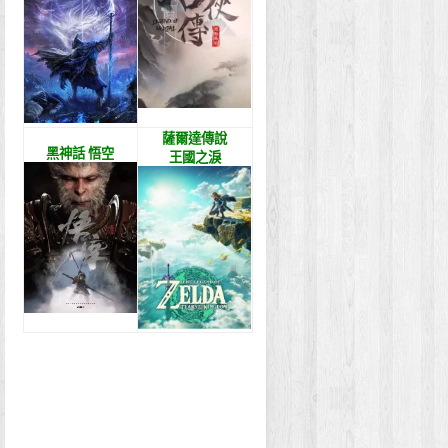
薩爾達傳說
黑神話 悟空
王國之淚