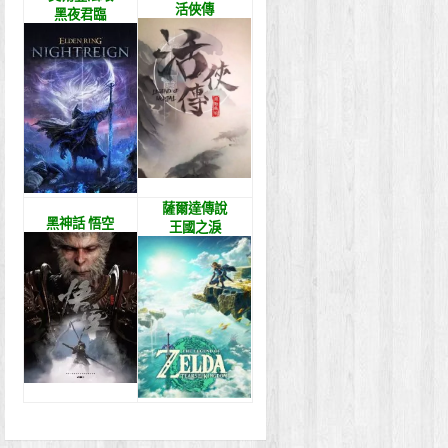
活俠傳
黑夜君臨
薩爾達傳說
黑神話 悟空
王國之淚