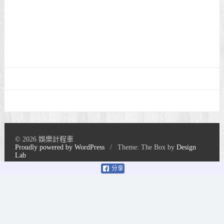
© 2026 娛樂計程車
Proudly powered by WordPress
/
Theme: The Box by
Design
Lab
分享