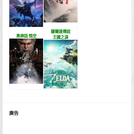
薩爾達傳說
黑神話 悟空
王國之淚
廣告