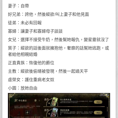
妻子：自帶
好兄弟：誇他，然後縱欲/叫上妻子和他見面
徒弟：未必有回報
寡婦：讓妻子和寡婦母子談談
女兒：選擇不接受牛奶，然後幫她報仇，變星靈就沒了
質子：縱欲的話後面就擁抱他，奢靡的話幫她逃跑，或
者給他相親結婚
正直貴族：恢復他的爵位
主教：縱欲後偷晴被發現，然後一起過天平
虛榮女：護住重病老女奴
小圓：放她自由