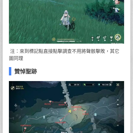
注：來到標記點直接點擊調查不用將聲骸擊敗，其它
圖同理
贊悼聖跡