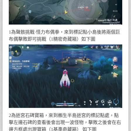
1為聲骸挑戰·怪力布偶拳，來到標記點小島後將兩個巨
布偶擊敗即可挑戰（1精密奇藏箱）如下圖
2為迷宮石碑寶箱，來到槲生半島迷宮的標記點處，點
擊左邊石碑的查看後會出現一波怪物，擊敗之後會在右
邊方框處出現寶箱（1基準奇藏箱） 如下圖