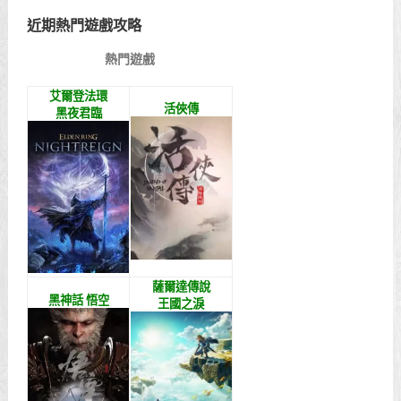
近期熱門遊戲攻略
熱門遊戲
艾爾登法環
活俠傳
黑夜君臨
薩爾達傳說
黑神話 悟空
王國之淚