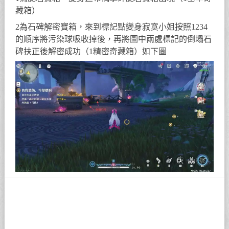
藏箱）
2為石碑解密寶箱，來到標記點變身寂寞小姐按照1234
的順序將污染球吸收掉後，再將圖中兩處標記的倒塌石
碑扶正後解密成功（1精密奇藏箱）如下圖