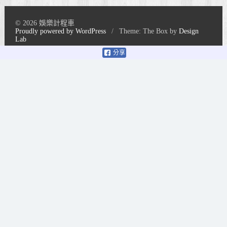
© 2026 娛樂計程車
Proudly powered by WordPress
/
Theme: The Box by
Design
Lab
分享