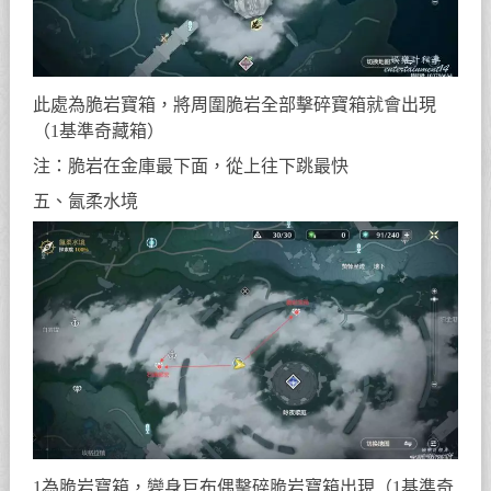
此處為脆岩寶箱，將周圍脆岩全部擊碎寶箱就會出現
（1基準奇藏箱）
注：脆岩在金庫最下面，從上往下跳最快
五、氤柔水境
1為脆岩寶箱，變身巨布偶擊碎脆岩寶箱出現（1基準奇