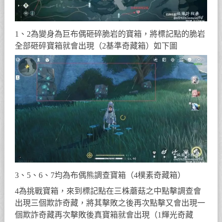
1、2為變身為巨布偶砸碎脆岩的寶箱，將標記點的脆岩
全部砸碎寶箱就會出現（2基準奇藏箱）如下圖
3、5、6、7均為布偶熊調查寶箱（4樸素奇藏箱）
4為挑戰寶箱，來到標記點在三株蘑菇之中點擊調查會
出現三個欺詐奇藏，將其擊敗之後再次點擊又會出現一
個欺詐奇藏再次擊敗後真寶箱就會出現（1輝光奇藏