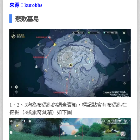
來源：kurobbs
悲歎墓島
1、2、3均為布偶熊的調查寶箱，標記點會有布偶熊在
挖掘（3樸素奇藏箱）如下圖