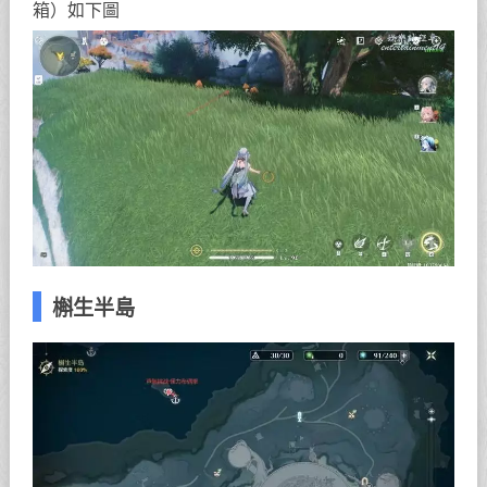
箱）如下圖
槲生半島