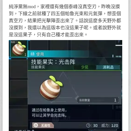
純淨黨無mod，家裡還有幾個泰峰沒真空刃，昨晚沒摸
到，下線之前就種了四五個帕魯光束和元氣彈，想歪個
真空刃，結果把光擊陣歪出來了。話說這麼多天野外都
沒摸到，我還以為這版本也沒這果子呢。或者說野外就
是沒這果子，只有自己種才能歪出來。