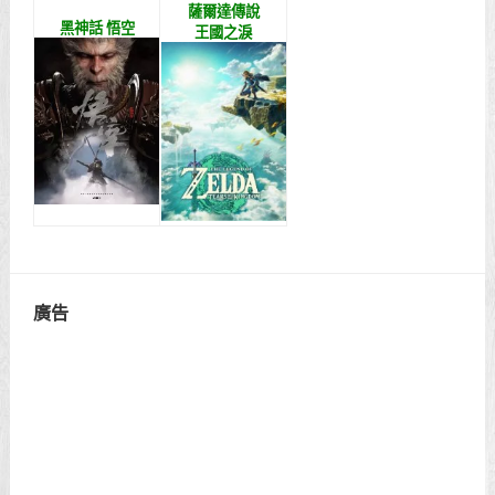
薩爾達傳說
黑神話 悟空
王國之淚
廣告