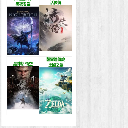
活俠傳
黑夜君臨
薩爾達傳說
黑神話 悟空
王國之淚