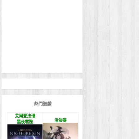
熱門遊戲
艾爾登法環
活俠傳
黑夜君臨