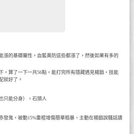
能漲的基礎屬性，血藍黃防這些都漲了，然後如果有多的
下，算了一下一共56點，能打完所有隱藏遇見楊戩，技能
配就好了。
也只能分身），石頭人
赤發鬼，被動15%重棍增傷簡單粗暴，主動在楊戩說騷話讀