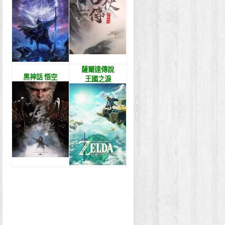
薩爾達傳說
黑神話 悟空
王國之淚