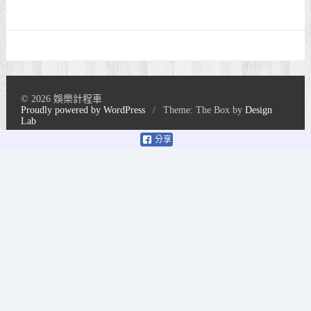
© 2026 娛樂計程車
Proudly powered by WordPress
/
Theme: The Box by
Design
Lab
分享