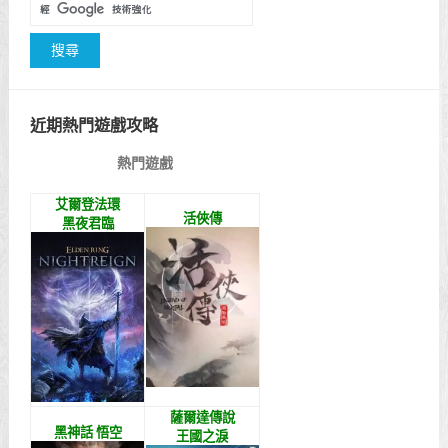
近期熱門遊戲攻略
熱門遊戲
艾爾登法環
活俠傳
黑夜君臨
薩爾達傳說
黑神話 悟空
王國之淚