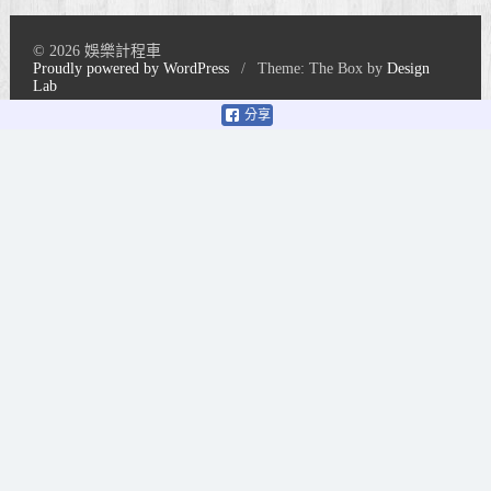
© 2026 娛樂計程車
Proudly powered by WordPress
/
Theme: The Box by
Design
Lab
分享