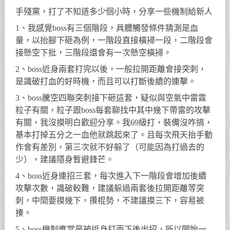
手殘黨，打了不知道多少個小時，分享一些機制給新人
1、我感覺boss有三個階段，具體觸發條件猜測是血
量，以抬腳下砸為例，一階段直接橫掃一段，二階段會
接懸空下批，三階段還會有一次懸空橫掃。
2、boss近身兩套打完以後，一般拉開距離會接突刺，
是識破打血的好時機，而且可以打斷後續的連擊。
3、boss騰空四聯突刺接下砸這套，疑似與空氣中雷霆
粒子有關，粒子跟boss每套聊找中其中幾下帶雷的攻擊
有關，我沒摸明白歡迎分享。我69級打，裝備沒咋搞，
基本打掉五分之一血他就跳起來了。且每次飛天抬手動
作會有差別，第三次就不好躲了（可能因為打過去的
少），建議隱身暫避鋒芒。
4、boss近身連招三套，每次進入下一階段會增加後續
攻擊次數，識破較難，建議躲過兩套後拉開距離等突
刺，中間要摸幾下，攢棍勢，不建議摸三下，容易被
揍。
5、boss機制應當是被近身打兩下後出招，所以開始一