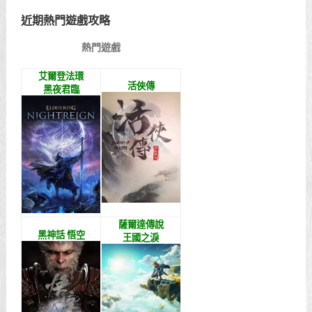
近期熱門遊戲攻略
熱門遊戲
艾爾登法環
活俠傳
黑夜君臨
薩爾達傳說
黑神話 悟空
王國之淚