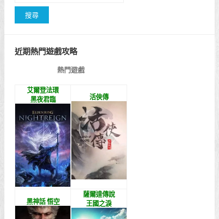
近期熱門遊戲攻略
熱門遊戲
艾爾登法環
活俠傳
黑夜君臨
薩爾達傳說
黑神話 悟空
王國之淚