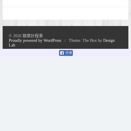
© 2026 娛樂計程車
Proudly powered by WordPress
/
Theme: The Box by
Design
Lab
分享