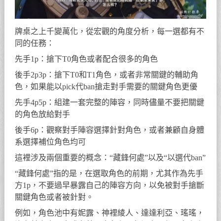
牌桌之上千變萬化，從宏觀的角度分析，每一選都有不
同的任務：
先手1p：搶下T0角色或者配合很多的角色
後手2p3p：搶下T0和T1角色，或者非常關鍵的輔助角
色，如果能以pick代ban搶走對手需要的關鍵角色更優
先手4p5p：組建一套完整的陣容，同時儘量不要把關鍵
的角色放給對手
後手6p：觀察對手陣容選擇針對角色，或者兼顧自身體
系選擇補位角色均可
這裡涉及兩個重要的概念：“藏鋒何處”以及“以選代ban”
“藏鋒何處”指的是，在選取角色的前期，尤其作為先手
方1p，不要過早暴露自己的陣容方向，以免被對手搶斷
關鍵角色或者被針對。
例如，角色池中有妮露、神裡綾人、達達利亞、瑤瑤，