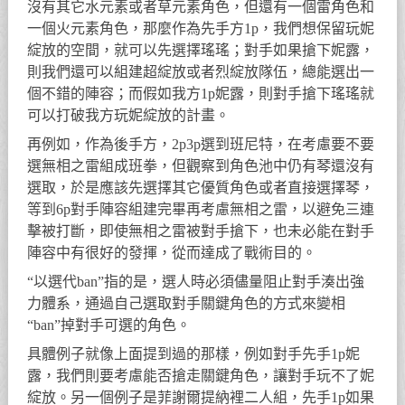
沒有其它水元素或者草元素角色，但還有一個雷角色和
一個火元素角色，那麼作為先手方1p，我們想保留玩妮
綻放的空間，就可以先選擇瑤瑤；對手如果搶下妮露，
則我們還可以組建超綻放或者烈綻放隊伍，總能選出一
個不錯的陣容；而假如我方1p妮露，則對手搶下瑤瑤就
可以打破我方玩妮綻放的計畫。
再例如，作為後手方，2p3p選到班尼特，在考慮要不要
選無相之雷組成班拳，但觀察到角色池中仍有琴還沒有
選取，於是應該先選擇其它優質角色或者直接選擇琴，
等到6p對手陣容組建完畢再考慮無相之雷，以避免三連
擊被打斷，即使無相之雷被對手搶下，也未必能在對手
陣容中有很好的發揮，從而達成了戰術目的。
“以選代ban”指的是，選人時必須儘量阻止對手湊出強
力體系，通過自己選取對手關鍵角色的方式來變相
“ban”掉對手可選的角色。
具體例子就像上面提到過的那樣，例如對手先手1p妮
露，我們則要考慮能否搶走關鍵角色，讓對手玩不了妮
綻放。另一個例子是菲謝爾提納裡二人組，先手1p如果