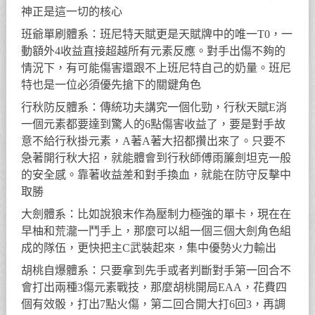
神正是這一切的核心
班爺單刷體系：班尼特天賦更是天賦牌中的唯一T0，一
動額外4收益直接超越所有元素反應。對手出傷不夠的
情況下，有可能傷害還跟不上班尼特自己的奶量。班尼
特也是一位必須優先搶下的關鍵角色
行秋防反體系：傳統功夫講究一個化勁，行秋天賦E消
一個元素都要達到驚人的6點傷害收益了，要是對手故
意不給行秋掛元素，A著A著大招都攢出來了。只要不
急著開行秋大招，就能體會到行秋師傅雨簾劍坦克一般
的安全感。靠著收益差和對手換血，就能在防守反擊中
取勝
大劍體系：比如說狼末作為壓制力極強的單卡，現在在
早柚和荒瀧一鬥手上，那麼可以組一個三個大劍角色組
成的隊伍，更快把主C武裝起來，集中優勢火力輸出
胡桃自爆體系：只要拿到先手或者判斷對手第一回合不
會打出兩種3傷元素戰技，那麼胡桃開局EAA，花費四
個有效骰，打出7點火傷，第二回合開大打6回3，再調