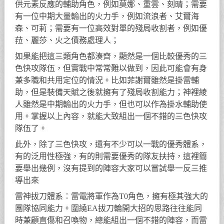
供元素反應的輔助角色，例如莫娜、重雲、刻晴；需要
有一位中期大量輸出的火力手，例如流浪者、艾爾海
森、可莉；需要有一位高效對單的殘局收割者，例如優
菈、麗莎、火之債務處理人；
如果能把這三類角色都湊齊，顯然是一個比較優秀的三
色快攻隊伍，但實戰中常常難以做到，因此可能會有身
兼多職和共用定位的情況。比如菲謝爾雖然是掛雷輔
助，但是裝備天賦之後就擁有了殘局收割能力；神裡綾
人雖然是中期輸出的火力手，但也可以作為掛水輔助使
用。掌握以上內容，就能大致組出一個不錯的三色快攻
隊伍了。
此外，除了三色快攻，還有不少可以一戰的優秀體系，
有的泛用性極強，有的則需要優秀的隊友扶持，這裡簡
要舉出幾例，沒有提到的陣容大家可以嘗試舉一反三推
導出來
雷神拔刀體系：雷電將軍作為T0角色，擁有極其強大的
團隊協同能力。圍繞EA拔刀輪開大招的思路往往能同
時兼顧直傷和召喚物，總能組出一個不錯的陣容，而雷