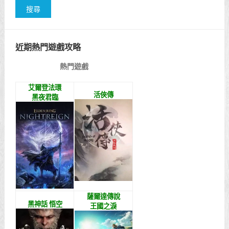
近期熱門遊戲攻略
熱門遊戲
艾爾登法環
活俠傳
黑夜君臨
薩爾達傳說
黑神話 悟空
王國之淚