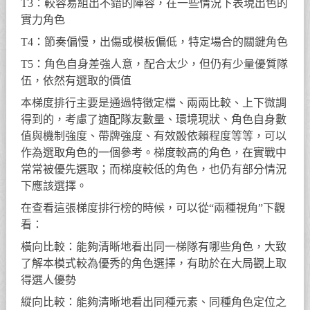
T3：較容易組出不錯的陣容，在一些情況下表現出色的
實力角色
T4：節奏偏慢，出傷或模板偏低，特定場合的關鍵角色
T5：角色自身差強人意，配合太少，但仍有少量優質隊
伍，依然有選取的價值
本梯度排行主要是通過特徵定檔、兩兩比較、上下微調
得到的，考慮了適配隊友數量、環境現狀、角色自身數
值與機制強度、帶牌強度、有效骰依賴程度等等，可以
作為選取角色的一個參考。梯度較高的角色，在實戰中
常常被優先選取；而梯度較低的角色，也仍有部分情況
下應該選擇。
在查看這張梯度排行榜的時候，可以從“兩種視角”下觀
看：
橫向比較：能夠清晰地看出同一梯隊有哪些角色，大致
了解本模式較為優秀的角色選擇，有助於在大局觀上取
得選人優勢
縱向比較：能夠清晰地看出同種元素、同種角色定位之