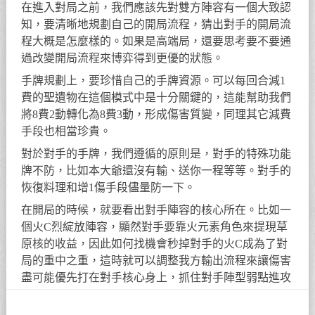
在進入對局之前，我們應該先對雙方陣容有一個大致認
知，要清晰地規劃自己的開局流程，猜出對手的開局流
程大概是怎麼樣的。如果是高端局，還要思考要不要通
過改變開局流程來博弈得到更優的狀態。
手牌規劃上，要珍惜自己的手牌資源。可以每回合減1
費的聖遺物在這個模式中是十分關鍵的，這能幫助我們
將8費2動轉化為8費3動，形成傷害質變，同理其它減費
手段也相當珍貴。
對於對手的手牌，我們遵循的原則是，對手的特殊功能
牌不防，比如本大爺還沒有輸、送你一程等等。對手的
恢復料理和增1傷手段儘量防一下。
在開局的時候，就要看出對手陣容的核心所在。比如一
個火C烈綻放陣容，顯然對手要靠火元素角色來提現草
原核的收益，因此如何找機會秒掉對手的火C成為了對
局的重中之重，這時就可以調整我方輸出流程來讓傷害
盡可能優先打在對手核心身上，抓住對手陣型弱點進攻