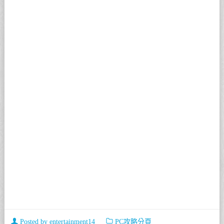
Posted by
entertainment14
PC攻略分頁