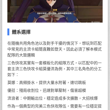
體系選擇
在隨機共用角色池以及對手干擾的情況下，想玩到匹配
中常見的主流卡組簡直難如登天。因此必須了解本模式
配隊的大致邏輯
三色快攻其實有一套模板化的組隊方式，以匹配中的一
套主流三色快攻卡組莫優流為例，其中三名角色的分工
如下：
莫娜：高頻掛水，提供大量水附著，速切跳板
優菈：殘局收割位，迅速對單壓制，傷害超模
流浪者：中期輸出位，穩定造成多次擴散，大招核爆
作為一個典型的完美三色快攻隊伍，需要有一位穩定提