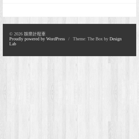
© 2026 娛樂計程車
Proudly powered by WordPress
/
Theme: The Box by
Design
Lab