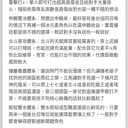
重擊打4，單人即可打出超高直傷並且給對手大量掛
火，殘局依靠隊友高數值直傷收割也是一種不錯的想法
申鶴雙冰體系：想選出申鶴來，最好是有後台協同召喚
的情況下再補一個冰元素角色以吃滿申鶴收益，重雲優
菈都是很不錯的選擇，默認對手沒有送你一程就好
北斗普攻體系：北斗的天賦牌其實挺厲害的，穿上武器
可以打殘局，也能迅速充滿能量，配合其它元素平A角
色比如綾華、宵宮、也能打出不錯的效果，代價是啟動
風險較大
鐘離養蠱體系：誰說熱鬥不能玩慢速？但凡讓鐘老爺子
找到他的頭盔和貫虹之槊，立馬讓對手見識一下璃月武
神的風采，可以帶上七七或者北斗或者若陀龍王或者瑤
瑤提高頭盔濃度，穿三個頭盔一會兒對面連護甲都打不
穿，不過要是找不到核心裝備的話就比較尷尬了
妮綻雙水體系：雙水妮綻成型難度還是比較低的，只要
再來一個後台召喚位就能連環套豐壤之核了，一般對手
都會嚇得趕緊搶斷關鍵角色