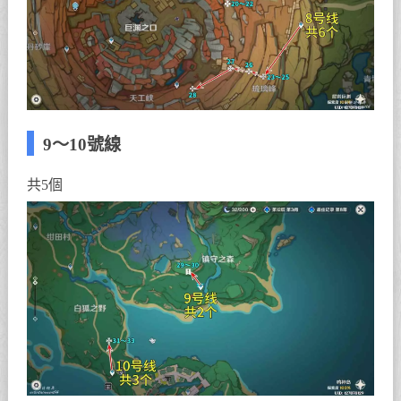
9～10號線
共5個