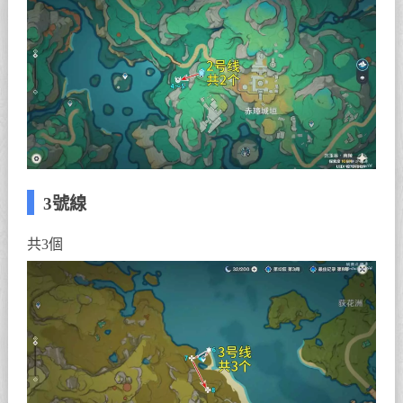
3號線
共3個