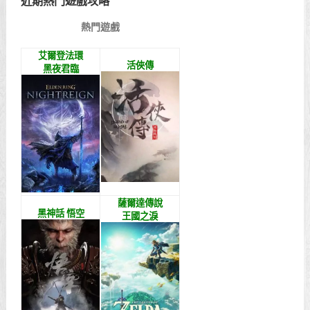
近期熱門遊戲攻略
熱門遊戲
艾爾登法環
活俠傳
黑夜君臨
薩爾達傳說
黑神話 悟空
王國之淚