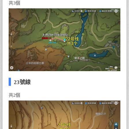
共3個
23號線
共2個