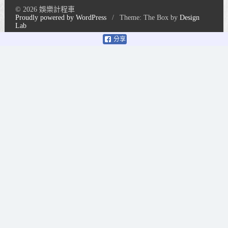
© 2026 娛樂計程車
Proudly powered by WordPress
/
Theme: The Box by
Design
Lab
分享