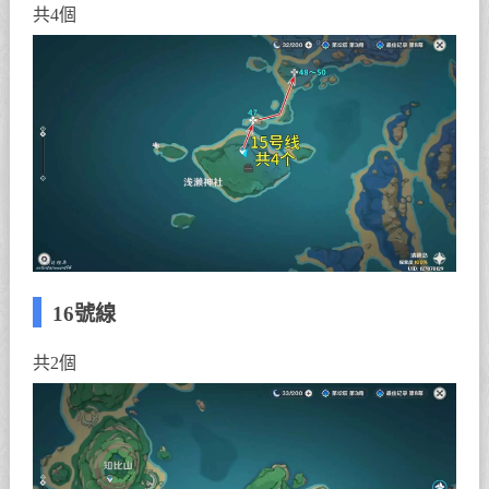
共4個
16號線
共2個