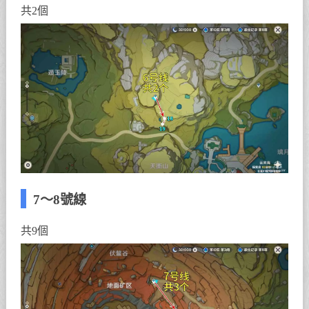
共2個
7～8號線
共9個