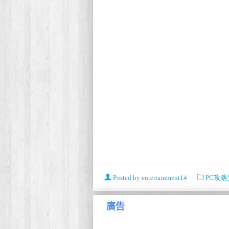
Posted by
entertainment14
PC攻略
廣告