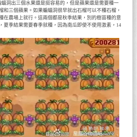
，蝙蝠洞出三個水果還是挺容易的，但是蘋果還是需要種一
榴和三個蘋果。如果蝙蝠洞很早就出石榴可以不種石榴，
種在農場上就行。這兩個都是秋季結果，別的樹苗種的意
，夏季結果需要春季就種，因為南瓜即使不使用激素，14