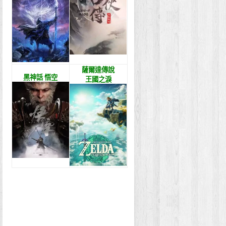
薩爾達傳說
黑神話 悟空
王國之淚