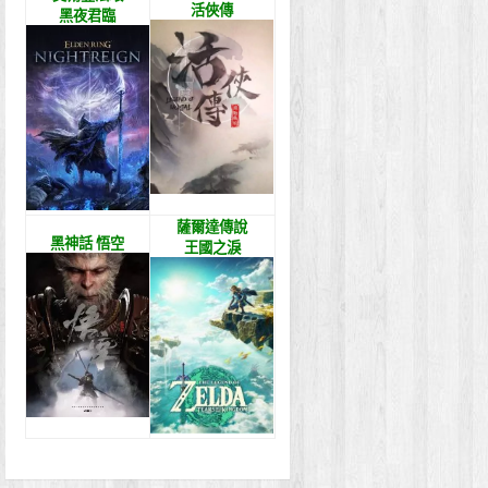
活俠傳
黑夜君臨
薩爾達傳說
黑神話 悟空
王國之淚