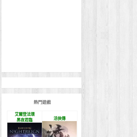
熱門遊戲
艾爾登法環
活俠傳
黑夜君臨