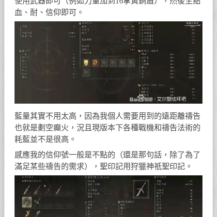
使用武器即可（例如力量加到16拿黃銅盾），然後主點
血、耐、信仰即可。
藍量其實不用太高，因為我個人需要用到的遠距離禱告
也就是劃空癲火，況且現版本下各種戰機和禱告法術的
耗藍並不是很高。
感應我的信仰號一般是不點的（還是那句話，除了為了
滿足某些禱告的需求），聖印記用狩獵神祇聖印記。