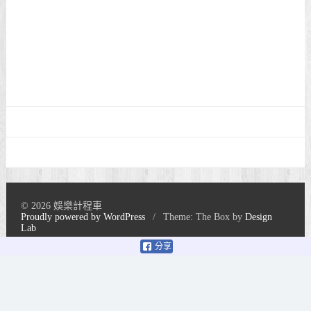
© 2026 娛樂計程車
Proudly powered by WordPress
/
Theme: The Box by
Design
Lab
分享