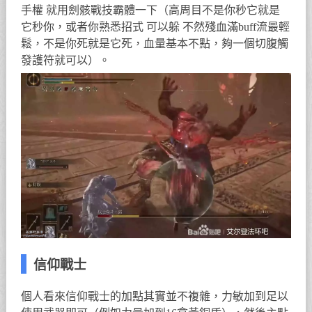
手權 就用劍骸戰技霸體一下（高周目不是你秒它就是
它秒你，或者你熟悉招式 可以躲 不然殘血滿buff流最輕
鬆，不是你死就是它死，血量基本不點，夠一個切腹觸
發護符就可以）。
信仰戰士
個人看來信仰戰士的加點其實並不複雜，力敏加到足以