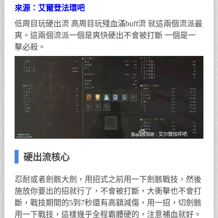
來源：艾爾登法環吧
低周目玩硬出流 高周目玩殘血滿buff流 就這兩個流派最
爽。這兩個流派一個是爽快硬出不會被打斷 一個是一
擊必殺。
硬出流核心
忍耐或者劍骸大劍，用招式之前用一下劍骸戰技，然後
施放你要出的招就行了，不會被打斷，大衝擊也不會打
斷，戰技期間的5到7秒還有高額減傷，用一招，切劍骸
用一下戰技，這樣幾乎全程霸體硬的，注意補血就好。