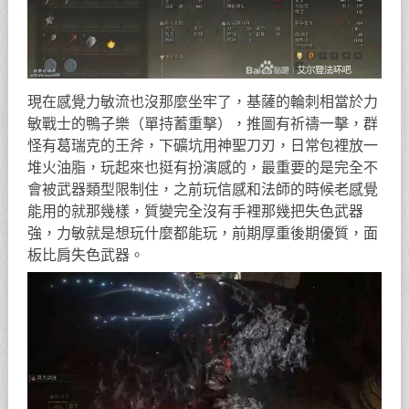
現在感覺力敏流也沒那麼坐牢了，基薩的輪刺相當於力
敏戰士的鴨子樂（單持蓄重擊），推圖有祈禱一擊，群
怪有葛瑞克的王斧，下礦坑用神聖刀刃，日常包裡放一
堆火油脂，玩起來也挺有扮演感的，最重要的是完全不
會被武器類型限制住，之前玩信感和法師的時候老感覺
能用的就那幾樣，質變完全沒有手裡那幾把失色武器
強，力敏就是想玩什麼都能玩，前期厚重後期優質，面
板比肩失色武器。