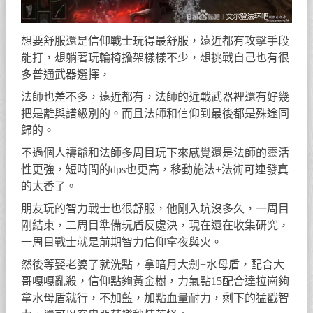
想要舒服還是信仰戰士玩得最舒服，遠近都有攻擊手段
能打，想躺著玩輪椅擔架樣樣不少，想挑戰自己也有很
多普通武器選擇，
法師也差不多，遠近都有，法師的近戰武器裡還有好幾
把是離與譜級別的。而且法師和信仰到最後都是殊途同
歸的。
不過個人禱爺和法師多周目玩下來感覺還是法師的靈活
性更強，短時間的dps也更高，移動施法+法術可連發真
的太香了。
朋友玩的智力戰士也很舒服，他剛入坑沒多久，一周目
剛結束，二周目準備玩盾反處決，現在還在收集研究，
一周目戰士就是前期智力信仰拿夜與火。
然後等娶老婆了就洗點，拿暗月大劍+水母盾，配合大
哥嘎嘎亂殺，信仰點夠黃金樹，力氣點15配合達拉崗夠
拿水母盾就行，不加藍，加點血量耐力，剩下的猛戳智