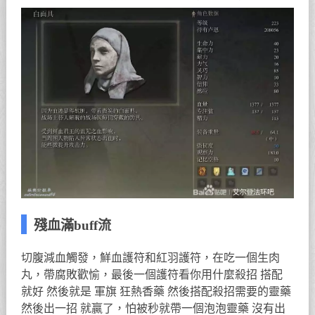
殘血滿buff流
切腹減血觸發，鮮血護符和紅羽護符，在吃一個生肉
丸，帶腐敗歡愉，最後一個護符看你用什麼殺招 搭配
就好 然後就是 軍旗 狂熱香藥 然後搭配殺招需要的靈藥
然後出一招 就贏了，怕被秒就帶一個泡泡靈藥 沒有出