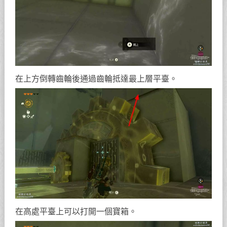
在上方倒轉齒輪後通過齒輪抵達最上層平臺。
在高處平臺上可以打開一個寶箱。