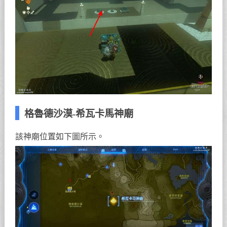
格魯德沙漠-希瓦卡馬神廟
該神廟位置如下圖所示。