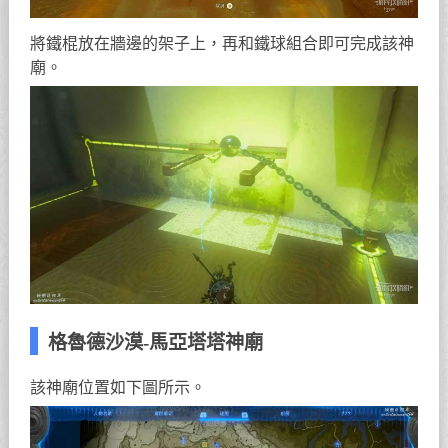
將鐵棍放在牆邊的架子上，再和鐵球組合即可完成該神
廟。
格魯德沙漠-馬亞塔塔神廟
該神廟位置如下圖所示。