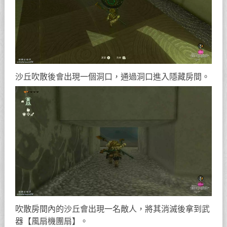
沙丘吹散後會出現一個洞口，通過洞口進入隱藏房間。
吹散房間內的沙丘會出現一名敵人，將其消滅後拿到武
器【風扇機團扇】。