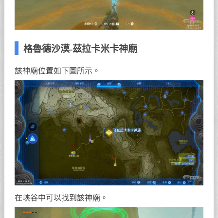
格魯德沙漠-茲拉卡米卡神廟
該神廟位置如下圖所示。
在峽谷中可以找到該神廟。