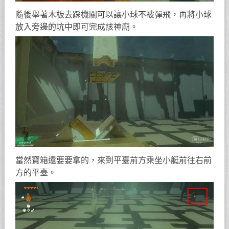
隨後舉著木板去踩機關可以讓小球不被彈飛，再將小球
放入旁邊的坑中即可完成該神廟。
當然寶箱還要要拿的，來到平臺前方乘坐小艇前往右前
方的平臺。