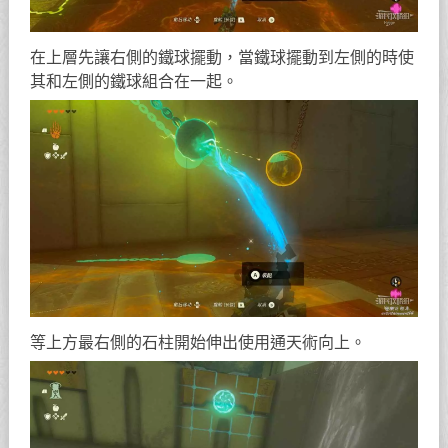
在上層先讓右側的鐵球擺動，當鐵球擺動到左側的時使
其和左側的鐵球組合在一起。
等上方最右側的石柱開始伸出使用通天術向上。