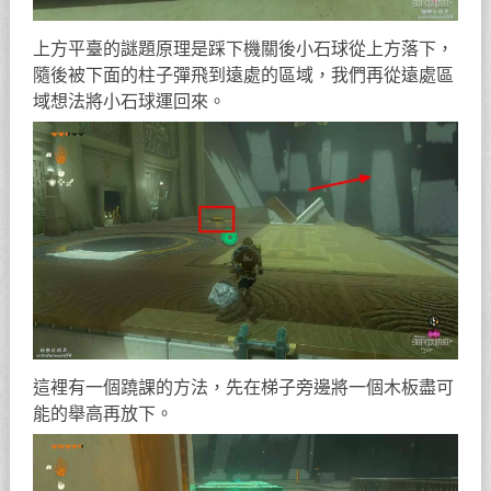
上方平臺的謎題原理是踩下機關後小石球從上方落下，
隨後被下面的柱子彈飛到遠處的區域，我們再從遠處區
域想法將小石球運回來。
這裡有一個蹺課的方法，先在梯子旁邊將一個木板盡可
能的舉高再放下。