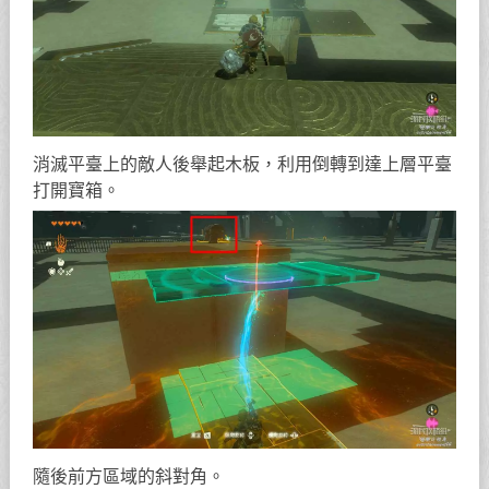
消滅平臺上的敵人後舉起木板，利用倒轉到達上層平臺
打開寶箱。
隨後前方區域的斜對角。