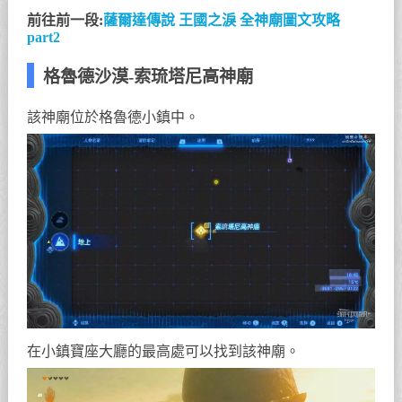
前往前一段:
薩爾達傳說 王國之淚 全神廟圖文攻略
part2
格魯德沙漠-索琉塔尼高神廟
該神廟位於格魯德小鎮中。
在小鎮寶座大廳的最高處可以找到該神廟。