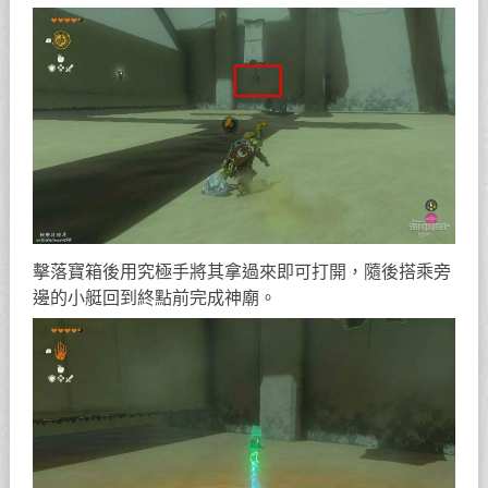
擊落寶箱後用究極手將其拿過來即可打開，隨後搭乘旁
邊的小艇回到終點前完成神廟。