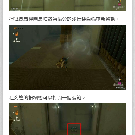
揮舞風扇機團扇吹散齒輪旁的沙丘使齒輪重新轉動。
在旁邊的柵欄後可以打開一個寶箱。