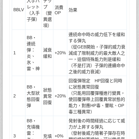
入手バ
チッ
レット
プ
消費
BBLV
効果
OP
（入手
（變
子彈）
異選
項）
連続命中時の威力低下を緩和
BB・
する弾丸
連続
（從GEB開始，子彈的威力衰
弾：
減衰
1
+20%
減成了限制威力的最大敵人之
炎、
緩和
一，這個特殊能力則是緩和
氷、
（不是打消）子彈的連續命中
雷、神
之後的威力衰減）
回復弾限定 HP回復と同時
BB・
に狀態異常回復
狀態
大型狀
（只能用回覆彈種進行變異，
2
+20%
異常
態回復
使回覆彈帶上回覆異常狀態的
回復
弾
能力，對應HP毒、暈眩、OP
毒三種異常）
BB・
発射後の時間経過に応じて威
充填機
力が上昇する弾丸
雷：
（發射後威力隨著子彈存在時
3
+0%
充填