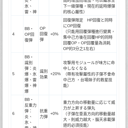
炎、
間的增加而增加，可以繼承至
氷、
下一級彈種，現在的延時爆彈
雷、神
的核心屬性）
回復弾限定 HP回復と同時
にOP回復
OP
BB・
（只能用回覆彈種進行變異，
回復
4
+0%
OP回
集中己方後在回覆HP的同時
弾
復弾
回覆OP，OP回覆量為消耗
OP的3分之1左右）
BB・
識別
攻撃用モジュールが味方に命
弾：炎
中しなくなる
識別
5
+20%
爆、氷
（帶有攻擊屬性的子彈不會命
効果
爆、雷
中己方 ，台場妹子的救星技
爆、神
能）
爆
BB・
重力方向の移動量に応じて威
反重力
力が上昇する弾丸
弾：
抗重
6
+0%
（子彈在垂直方向的移動量越
炎、
力弾
大，則威力越大，腦天承載彈
氷、
道的必須技能）
雷、神