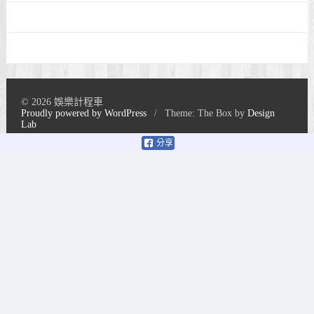
© 2026 娛樂計程車
Proudly powered by WordPress
/
Theme: The Box by
Design
Lab
分享