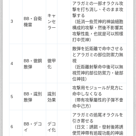
アラガミの一部オラクル攻
撃を打ち消し、そのまま攻
キャ
撃する
BB・自衛
3
ンセ
（抵消一些荒神的神諭細胞
機雷
ラー
構成的攻擊，然後不影響其
攻擊性能，也就是可以照樣
打中荒神）
散弾を近距離で命中させる
とアラガミの部位防禦力無
BB・徹鋼
徹甲
視
4
散弾
化
（近距離射擊命中後可以無
視荒神的部位防禦力，破部
位神技）
攻撃用モジュールが見方に
BB・識別
識別
命中しなくなる
5
散弾
効果
（帶有攻擊屬性的子彈不會
命中己方）
アラガミの追尾オラクルを
引き寄せる
BB・デコ
デコ
6
（日文：誘餌，發射後將誘
イ
イ化
使荒神帶有追蹤功能的神諭