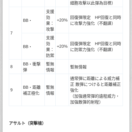
細胞攻擊以此彈為目標）
支援
効
回復弾限定 HP回復と同時
+20%
BB・
果：
に攻撃力強化（不翻譯）
攻撃
7
支援
効
回復弾限定 HP回復と同時
+20%
BB・
果：
に防禦力強化（不翻譯）
防禦
BB・衝撃
暫無
8
暫無情報
弾
情報
通常弾に距離による威力補
正 散弾につけると距離補正
BB・距離
暫無
9
強化
補正極化
情報
（加強通常彈的遠程威力，
加強散彈的射程）
アサルト（突擊槍）