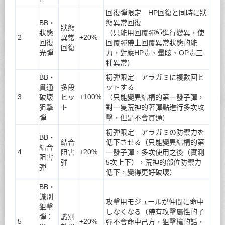
回復弾限定 HP回復と同時に狀
BB・
態異常回復
狀態
狀態
（只能用回覆彈種進行變異，使
2
+20%
異常
回復
回覆彈帶上回覆異常狀態的能
回復
光弾
力，對應HP毒、暈眩、OP毒三
種異常）
BB・
初弾限定 アラガミに複數回ヒ
貫通
多段
ットする
3
+100%
破壊
ヒッ
（只能變異結構的第一發子彈，
狙撃
ト
對一隻荒神的著彈點進行多次攻
弾
擊，但是不會貫通）
初弾限定 アラガミの防禦力を
BB・
結合
低下させる（只能變異結構的第
結合
4
+20%
阻害
一發子彈，多次使用之後（實測
阻害
弾
5次上下），荒神的部位防禦力
弾
低下，變得更好破壞）
BB・
識別
攻撃用モジュールが仲間に命中
狙撃
しなくなる（帶有攻擊屬性的子
弾：
識別
5
+20%
彈不會命中己方，狙擊槍的話，