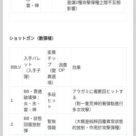
是讓2種攻擊彈種之間不互相
雷、神
影響）
ショットガン（散彈槍）
変異
入手バレ
チッ
ット
プ
消費
BBLV
効果
OP
（入手子
（變
彈）
異選
項）
BB・貫通
アラガミに複數回ヒットす
多段
破壊弾：
る
1
ヒッ
炎、氷、
（對一隻荒神的著彈點進行
ト
雷、神
多次攻擊）
BB・狀態
暫無
（大概是純粹回覆異常狀態
2
回復放射
情報
的放射，作用於攻擊彈種）
弾