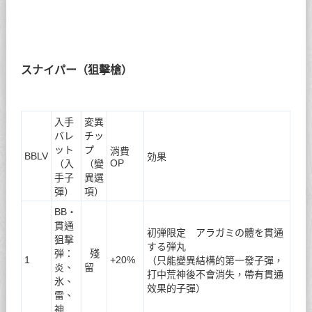
スナイパー（狙擊槍）
入手
変異
バレ
チッ
ット
プ
消費
BBLV
効果
OP
（入
（變
手子
異選
彈）
項）
BB・
貫通
初弾限定 アラガミの體を貫通
狙撃
する弾丸
弾：
殘
1
+20%
（只能變異結構的第一發子彈，
炎、
留
打中荒神後不會消失，帶有貫通
氷、
效果的子彈）
雷、
神