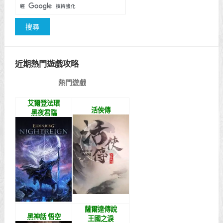
近期熱門遊戲攻略
熱門遊戲
艾爾登法環
活俠傳
黑夜君臨
薩爾達傳說
黑神話 悟空
王國之淚