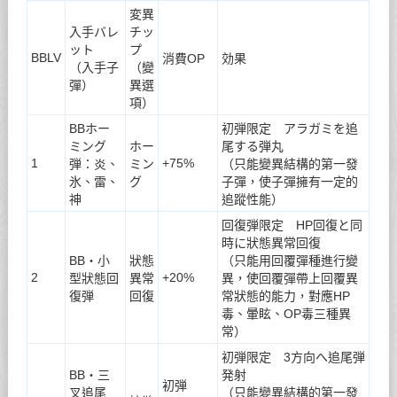
変異
入手バレ
チッ
ット
プ
BBLV
消費OP
効果
（入手子
（變
彈）
異選
項）
BBホー
初弾限定 アラガミを追
ミング
ホー
尾する弾丸
1
+75%
弾：炎、
ミン
（只能變異結構的第一發
氷、雷、
グ
子彈，使子彈擁有一定的
神
追蹤性能）
回復弾限定 HP回復と同
時に狀態異常回復
BB・小
狀態
（只能用回覆彈種進行變
2
+20%
型狀態回
異常
異，使回覆彈帶上回覆異
復弾
回復
常狀態的能力，對應HP
毒、暈眩、OP毒三種異
常）
初弾限定 3方向へ追尾弾
BB・三
発射
初弾
叉追尾
（只能變異結構的第一發