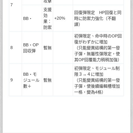
攻撃
7
支援
回復弾限定 HP回復と同
効
+20%
BB・
時に防禦力強化（不翻
果：
譯）
防禦
初弾限定、命中時のOP回
復がわずかに増加
BB・OP
8
暫無
（只能變異結構的第一發
回収弾
子彈，無屬性彈限定，使
其OP回覆能力稍稍加強）
初弾限定、モジュール制
BB・モ
限３→４に増加
9
ジュール
暫無
（只能變異結構的第一發
數＋
子彈，使後續編輯槽增加
一格，變為4格）