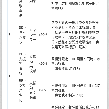
炎、
効果
打中己方的都屬於台場妹子的究
氷、
極體吧）
雷、
神
アラガミの一部オラクル攻撃を
BB・
打ち消し、そのまま攻撃する
キャ
キャ
（抵消一些荒神的神諭細胞構成
6
+20%
ンセ
ンセ
的攻擊，一般是遠程攻擊之類
ラー
ラー
的，然後不影響其攻擊性能，也
就是可以照樣打中荒神）
BB・
支援
支援
回復弾限定 HP回復と同時に攻
効
+20%
光
撃力強化
果：
弾：
（這個不翻譯了吧）
攻撃
攻
7
BB・
支援
支援
回復弾限定 HP回復と同時に防
効
+20%
光
禦力強化
果：
弾：
（這個也不翻譯了吧）
防禦
防
初弾限定 著弾箇所に味方の追