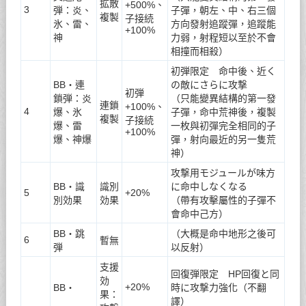
拡散
+500%、
3
弾：炎、
子彈，朝左、中、右三個
複製
子接続
氷、雷、
方向發射追蹤彈，追蹤能
+100%
神
力弱，射程短以至於不會
相撞而相殺）
初弾限定 命中後、近く
BB・連
の敵にさらに攻撃
初弾
鎖弾：炎
（只能變異結構的第一發
連鎖
+100%、
4
爆、氷
子彈，命中荒神後，複製
複製
子接続
爆、雷
一枚與初彈完全相同的子
+100%
爆、神爆
彈，射向最近的另一隻荒
神）
攻撃用モジュールが味方
BB・識
識別
に命中しなくなる
5
+20%
別効果
効果
（帶有攻擊屬性的子彈不
會命中己方）
BB・跳
（大概是命中地形之後可
6
暫無
弾
以反射）
支援
回復弾限定 HP回復と同
効
+20%
BB・
時に攻撃力強化（不翻
果：
譯）