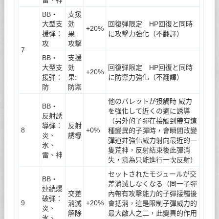
BB・
支援
大型支
効
回復弾限定 HP回復と同時
+20%
援弾：
果:
に攻撃力強化（不翻譯）
攻
攻撃
7
BB・
支援
大型支
効
回復弾限定 HP回復と同時
+20%
援弾：
果:
に防禦力強化（不翻譯）
防
防禦
他のバレットが接觸時 威力
BB・
を強化して近くの適に誘導
反射誘
（另外的子彈在接觸到帶有這
導弾：
反射
8
+0%
種變異的子彈時，會瞬間改變
炎、
誘導
彈道幷強化威力射向最近的一
氷、
隻荒神，反射結束後此彈消
雷、神
失，意為只能進行一次反射）
セットされたモジュールが交
BB・
差消滅しなくなる（同一子彈
連続爆
交差
內帶有攻擊能力的子彈接觸後
破弾：
9
+20%
消滅
會抵消，這是限制子彈威力的
炎、
解除
最大敵人之二，此變異的作用
氷、