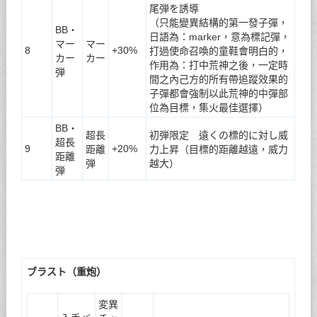
尾弾を誘導
（只能變異結構的第一發子彈，
BB・
日語為：marker，意為標記彈，
マー
マー
8
+30%
打過使命召喚的童鞋會明白的，
カー
カー
作用為：打中荒神之後，一定時
弾
間之內己方的所有帶追蹤效果的
子彈都會強制以此荒神的中彈部
位為目標，集火最佳選擇）
BB・
超長
初弾限定 遠くの標的に対し威
超長
9
+20%
距離
力上昇（目標的距離越遠，威力
距離
弾
越大）
弾
ブラスト（重炮）
変異